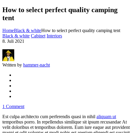
How to select perfect quality camping
tent
Home
Black & white
How to select perfect quality camping tent
Black & white
Cabinet
Interiors
8. Juli 2021
Written by
hammer-nacht
1 Comment
Est culpa architecto cum perferendis quasi in nihil
aliquam ut
temporibus porro. In repellendus similique sit ipsum recusandae At
velit doloribus et temporibus dolorem. Eum iure eaque aut provident
magni et odit voluptas et modi nobis est aperiam eligendi est suscipit