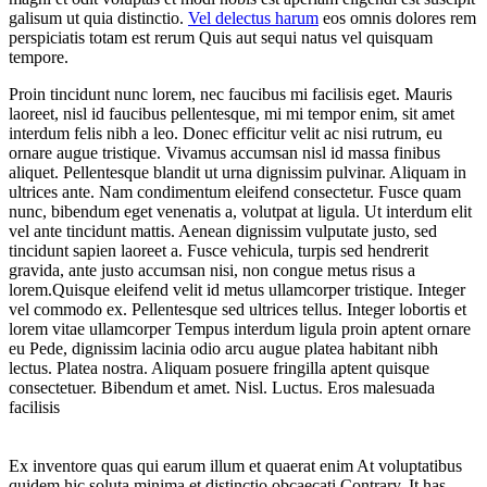
galisum ut quia distinctio.
Vel delectus harum
eos omnis dolores rem
perspiciatis totam est rerum Quis aut sequi natus vel quisquam
tempore.
Proin tincidunt nunc lorem, nec faucibus mi facilisis eget. Mauris
laoreet, nisl id faucibus pellentesque, mi mi tempor enim, sit amet
interdum felis nibh a leo. Donec efficitur velit ac nisi rutrum, eu
ornare augue tristique. Vivamus accumsan nisl id massa finibus
aliquet. Pellentesque blandit ut urna dignissim pulvinar. Aliquam in
ultrices ante. Nam condimentum eleifend consectetur. Fusce quam
nunc, bibendum eget venenatis a, volutpat at ligula. Ut interdum elit
vel ante tincidunt mattis. Aenean dignissim vulputate justo, sed
tincidunt sapien laoreet a. Fusce vehicula, turpis sed hendrerit
gravida, ante justo accumsan nisi, non congue metus risus a
lorem.Quisque eleifend velit id metus ullamcorper tristique. Integer
vel commodo ex. Pellentesque sed ultrices tellus. Integer lobortis et
lorem vitae ullamcorper Tempus interdum ligula proin aptent ornare
eu Pede, dignissim lacinia odio arcu augue platea habitant nibh
lectus. Platea nostra. Aliquam posuere fringilla aptent quisque
consectetuer. Bibendum et amet. Nisl. Luctus. Eros malesuada
facilisis
Ex inventore quas qui earum illum et quaerat enim At voluptatibus
quidem hic soluta minima et distinctio obcaecati Contrary. It has